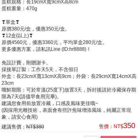
​蛋糕規格：長19cmX寬9cmX高8cm
蛋糕重量：470g
❣單盒❣
原價380元/盒，優惠350元/盒。
❣12盒(以上)❣
原價4560元，優惠3360元，平均單盒280元/盒。
更多優惠方案，請私訊Line (ID:hr8888)！
免設計費，附贈謝卡。
採接單訂製：工作天5天，不含假日
外盒：長23cmX寬13cmX高9cm；外袋：長29cmX寬14cmX高
23cm
嚐鮮期限：可於常溫(25度下)放置3天，拆封後請於冷藏保存期
限為7天(請儘早食用完畢)。
建議您食用前放置冷藏，口感及風味更佳哦~
(因採用光雕技術，表面會有些許焦味增添風味，純屬正常現
象，請安心食用)
350
售價：
NT$
建議售價：
NT$380