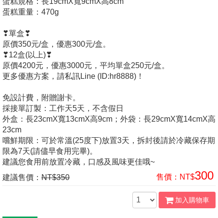
蛋糕規格：長19cmX寬9cmX高8cm
蛋糕重量：470g
❣單盒❣
原價350元/盒，優惠300元/盒。
❣12盒(以上)❣
原價4200元，優惠3000元，平均單盒250元/盒。
更多優惠方案，請私訊Line (ID:hr8888)！
免設計費，附贈謝卡。
採接單訂製：工作天5天，不含假日
外盒：長23cmX寬13cmX高9cm；外袋：長29cmX寬14cmX高
23cm
嚐鮮期限：可於常溫(25度下)放置3天，拆封後請於冷藏保存期
限為7天(請儘早食用完畢)。
建議您食用前放置冷藏，口感及風味更佳哦~
300
售價：
NT$
建議售價：
NT$350
加入購物車